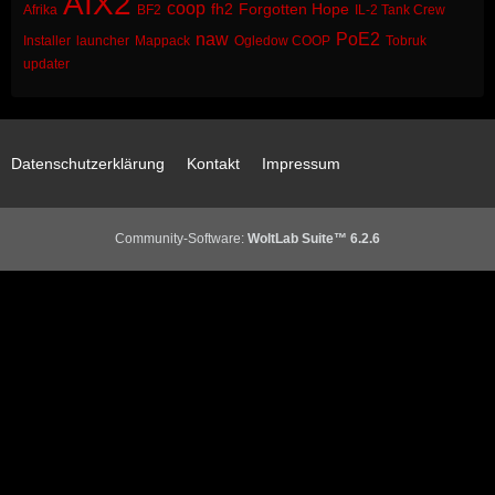
AIX2
coop
fh2
Forgotten Hope
Afrika
BF2
IL-2 Tank Crew
naw
PoE2
Installer
launcher
Mappack
Ogledow COOP
Tobruk
updater
Datenschutzerklärung
Kontakt
Impressum
Community-Software:
WoltLab Suite™ 6.2.6