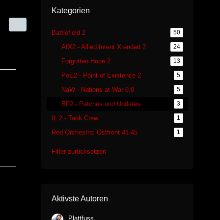
Kategorien
Battlefield 2
50
AIX2 - Allied Intent Xtended 2
24
Forgotten Hope 2
13
PoE2 - Point of Existence 2
5
NaW - Nations at War 6.0
5
BF2 - Patches und Updates
3
IL 2 - Tank Crew
1
Red Orchestra: Ostfront 41-45
1
Filter zurücksetzen
Aktivste Autoren
Plattfuss