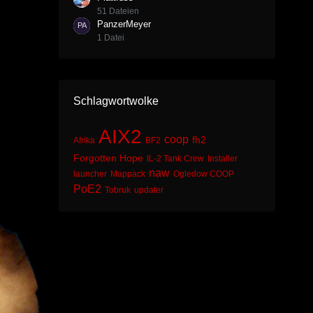
51 Dateien
PanzerMeyer
1 Datei
Schlagwortwolke
AIX2
coop
fh2
Afrika
BF2
Forgotten Hope
IL-2 Tank Crew
Installer
naw
launcher
Mappack
Ogledow COOP
PoE2
Tobruk
updater