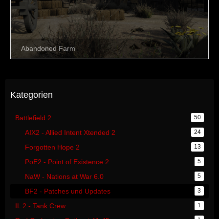
Kategorien
Battlefield 2
50
AIX2 - Allied Intent Xtended 2
24
Forgotten Hope 2
13
PoE2 - Point of Existence 2
5
NaW - Nations at War 6.0
5
BF2 - Patches und Updates
3
IL 2 - Tank Crew
1