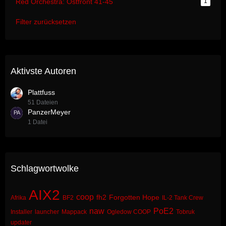
Red Orchestra: Ostfront 41-45
1
Filter zurücksetzen
Aktivste Autoren
Plattfuss
51 Dateien
PanzerMeyer
1 Datei
Schlagwortwolke
AIX2
coop
fh2
Forgotten Hope
Afrika
BF2
IL-2 Tank Crew
naw
PoE2
Installer
launcher
Mappack
Ogledow COOP
Tobruk
updater