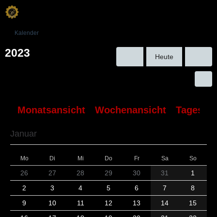
Kalender
2023
Heute
Monatsansicht
Wochenansicht
Tagesans
Januar
Mo
Di
Mi
Do
Fr
Sa
So
26
27
28
29
30
31
1
2
3
4
5
6
7
8
9
10
11
12
13
14
15