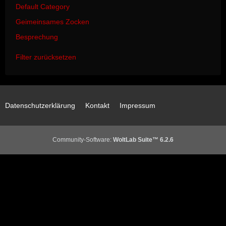
Default Category
Geimeinsames Zocken
Besprechung
Filter zurücksetzen
Datenschutzerklärung
Kontakt
Impressum
Community-Software:
WoltLab Suite™ 6.2.6