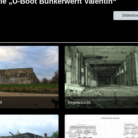
ie „U-Boot Bunkerwerft Valentin“
Slidesho
14
Innenansicht
. Dezember 2014 um 17:35
16. Oktober 2014 um 22:29