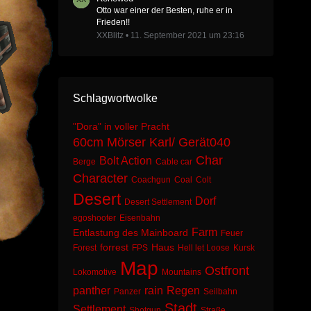
Otto war einer der Besten, ruhe er in
Frieden!!
XXBlitz
11. September 2021 um 23:16
Schlagwortwolke
"Dora" in voller Pracht
60cm Mörser Karl/ Gerät040
Char
Bolt Action
Berge
Cable car
Character
Coachgun
Coal
Colt
Desert
Dorf
Desert Settlement
egoshooter
Eisenbahn
Farm
Entlastung des Mainboard
Feuer
forrest
Haus
Forest
FPS
Hell let Loose
Kursk
Map
Ostfront
Lokomotive
Mountains
panther
rain
Regen
Panzer
Seilbahn
Stadt
Settlement
Shotgun
Straße