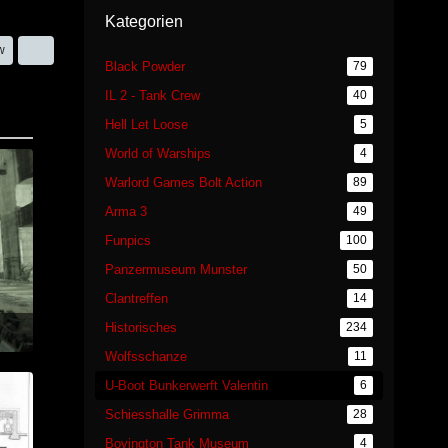
Kategorien
w
Black Powder
79
IL 2 - Tank Crew
40
Hell Let Loose
5
World of Warships
4
Warlord Games Bolt Action
89
Arma 3
49
Funpics
100
Panzermuseum Munster
50
Clantreffen
14
Historisches
234
Wolfsschanze
11
U-Boot Bunkerwerft Valentin
6
Schiesshalle Grimma
28
Bovington Tank Museum
4