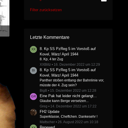
Filter zurücksetzen
Letzte Kommentare
8. Kp SS PzReg 5 im Vorstoß auf
Kovel, März/ April 1944
8. Kp, 4 ter Zug
XXBlitz
16. Dezember 2022 um 12:29
8. Kp SS PzReg 5 im Vorstoß auf
Kovel, März/ April 1944
Panther stoßen entlang der Bahnlinie vor,
müsste der 4. Zug sein?
BigB
15. Dezember 2022 um 12:28
Eine Pak hat leider nicht gelangt...
Glaube kann Berge versetzen...
Greg
14. Dezember 2022 um 17:22
FH2 Update
Superklasse, Cheffchen. Dankesehr !
Mattscher
26. August 2022 um 10:18
Renewed