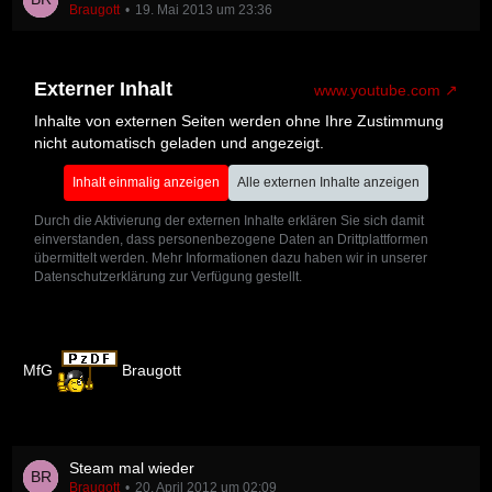
Braugott
19. Mai 2013 um 23:36
Externer Inhalt
www.youtube.com
Inhalte von externen Seiten werden ohne Ihre Zustimmung
nicht automatisch geladen und angezeigt.
Inhalt einmalig anzeigen
Alle externen Inhalte anzeigen
Durch die Aktivierung der externen Inhalte erklären Sie sich damit
einverstanden, dass personenbezogene Daten an Drittplattformen
übermittelt werden. Mehr Informationen dazu haben wir in unserer
Datenschutzerklärung zur Verfügung gestellt.
MfG
Braugott
Steam mal wieder
Braugott
20. April 2012 um 02:09