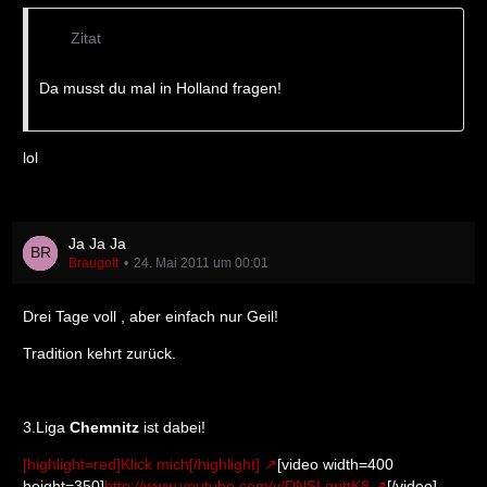
Zitat
Da musst du mal in Holland fragen!
lol
Ja Ja Ja
Braugott
24. Mai 2011 um 00:01
Drei Tage voll , aber einfach nur Geil!
Tradition kehrt zurück.
3.Liga
Chemnitz
ist dabei!
[highlight=red]Klick mich[/highlight]
[video width=400
height=350]
http://www.youtube.com/v/DNSLqrjttK8
[/video]