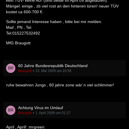
kein TÜV! keine AU! (sind beide im April 09 abgelaufen).
Mängel: einige , zb viel rost an den hinteren türen! neuer TÜV
kostet ca 600-700 €.
Sollte jemand Interesse haben , bitte bei mir melden.
Mail , PN , Tel.
Tel:015227532492
MfG Braugott
60 Jahre Bundesrepublik Deutschland
Braugott
23. Mai 2009 um 20:56
ruhe bewahren Jungs , 60 jahre zone wär´n viel schlimmer!
Achtung Virus im Umlauf
Braugott
1. April 2009 um 01:27
April , April! :mrgreen: