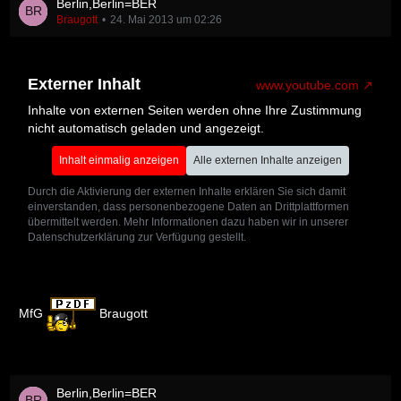
Berlin,Berlin=BER
Braugott
24. Mai 2013 um 02:26
Externer Inhalt
www.youtube.com
Inhalte von externen Seiten werden ohne Ihre Zustimmung
nicht automatisch geladen und angezeigt.
Inhalt einmalig anzeigen
Alle externen Inhalte anzeigen
Durch die Aktivierung der externen Inhalte erklären Sie sich damit
einverstanden, dass personenbezogene Daten an Drittplattformen
übermittelt werden. Mehr Informationen dazu haben wir in unserer
Datenschutzerklärung zur Verfügung gestellt.
MfG
Braugott
Berlin,Berlin=BER