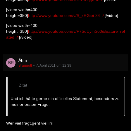
[video width=400
height=350]
http://www.youtube.com/v/S_xRGiei-34
[/video]
[video width=400
height=350]
http://www.youtube.com/v/P7SdUyihSo0&feature=rel
ated
[/video]
Ähm
Braugott
7. April 2011 um 12:39
Zitat
Und ich hätte gerne ein offizielles Statement, besonders zu
meiner ersten Frage.
Wer viel fragt,geht viel irr!