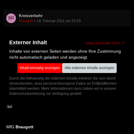
Kreisverkehr
Braugott
18. Februar 2011 um 23:29
Externer Inhalt
www.youtube.com
Inhalte von externen Seiten werden ohne Ihre Zustimmung
nicht automatisch geladen und angezeigt.
Inhalt einmalig anzeigen
Alle externen Inhalte anzeigen
Durch die Aktivierung der externen Inhalte erklären Sie sich damit
einverstanden, dass personenbezogene Daten an Drittplattformen
übermittelt werden. Mehr Informationen dazu haben wir in unserer
Datenschutzerklärung zur Verfügung gestellt.
:lol:
MfG
Braugott