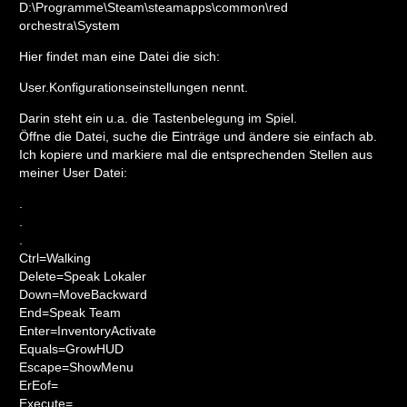
D:\Programme\Steam\steamapps\common\red
orchestra\System
Hier findet man eine Datei die sich:
User.Konfigurationseinstellungen nennt.
Darin steht ein u.a. die Tastenbelegung im Spiel.
Öffne die Datei, suche die Einträge und ändere sie einfach ab.
Ich kopiere und markiere mal die entsprechenden Stellen aus
meiner User Datei:
.
.
.
Ctrl=Walking
Delete=Speak Lokaler
Down=MoveBackward
End=Speak Team
Enter=InventoryActivate
Equals=GrowHUD
Escape=ShowMenu
ErEof=
Execute=