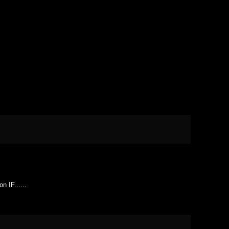
 IF......