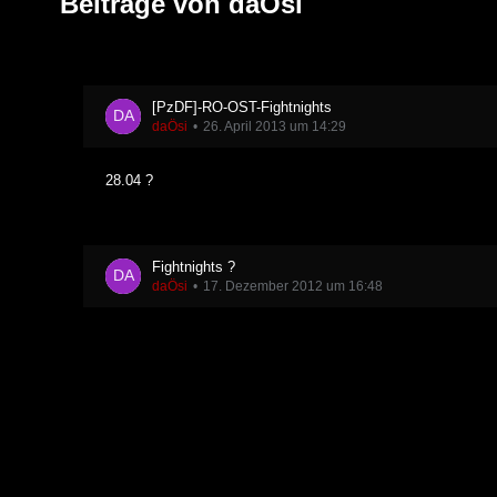
Beiträge von daÖsi
[PzDF]-RO-OST-Fightnights
daÖsi
26. April 2013 um 14:29
28.04 ?
Fightnights ?
daÖsi
17. Dezember 2012 um 16:48