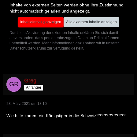
Inhalte von externen Seiten werden ohne Ihre Zustimmung
nicht automatisch geladen und angezeigt.
Inhalt einmalig anzeigen
Alle externen Inhalte anzeigen
Durch die Aktivierung der externen Inhalte erklären Sie sich damit
einverstanden, dass personenbezogene Daten an Drittplattformen
übermittelt werden. Mehr Informationen dazu haben wir in unserer
Datenschutzerklärung zur Verfügung gestellt.
Greg
Anfänger
23. März 2021 um 18:10
Wie bitte kommt ein Königstiger in die Schweiz????????????