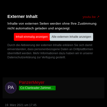
Externer Inhalt
youtu.be
Inhalte von externen Seiten werden ohne Ihre Zustimmung
nicht automatisch geladen und angezeigt.
Inhalt einmalig anzeigen
Alle externen Inhalte anzeigen
Durch die Aktivierung der externen Inhalte erklären Sie sich damit
einverstanden, dass personenbezogene Daten an Drittplattformen
übermittelt werden. Mehr Informationen dazu haben wir in unserer
Datenschutzerklärung zur Verfügung gestellt.
PanzerMeyer
Co-Clanleader Zahlmeister
19. März 2021 um 17:45