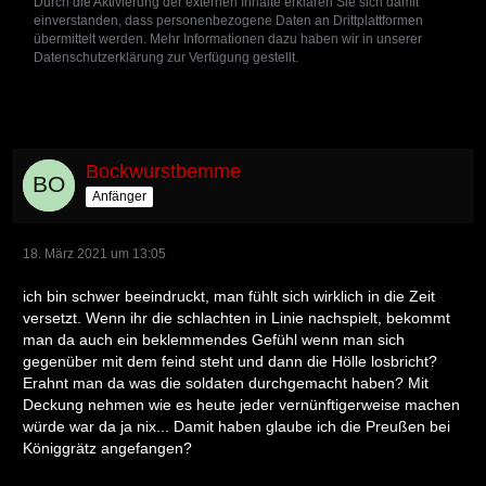
Durch die Aktivierung der externen Inhalte erklären Sie sich damit
einverstanden, dass personenbezogene Daten an Drittplattformen
übermittelt werden. Mehr Informationen dazu haben wir in unserer
Datenschutzerklärung zur Verfügung gestellt.
Bockwurstbemme
Anfänger
18. März 2021 um 13:05
ich bin schwer beeindruckt, man fühlt sich wirklich in die Zeit
versetzt. Wenn ihr die schlachten in Linie nachspielt, bekommt
man da auch ein beklemmendes Gefühl wenn man sich
gegenüber mit dem feind steht und dann die Hölle losbricht?
Erahnt man da was die soldaten durchgemacht haben? Mit
Deckung nehmen wie es heute jeder vernünftigerweise machen
würde war da ja nix... Damit haben glaube ich die Preußen bei
Königgrätz angefangen?