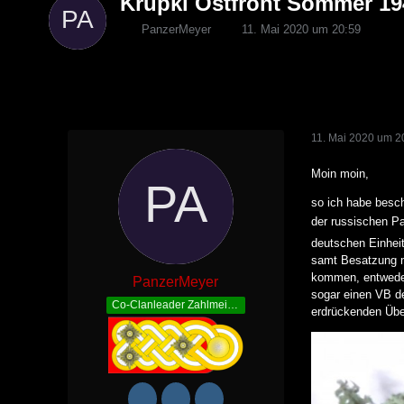
Krupki Ostfront Sommer 19
PanzerMeyer
11. Mai 2020 um 20:59
11. Mai 2020 um 2
Moin moin,
so ich habe besch
der russischen P
deutschen Einhei
samt Besatzung mi
kommen, entweder 
PanzerMeyer
sogar einen VB de
Co-Clanleader Zahlmeister
erdrückenden Über