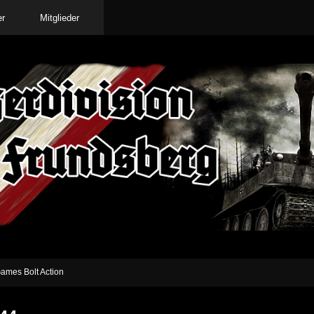
er
Mitglieder
ames Bolt Action