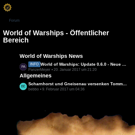
Forum
World of Warships - Öffentlicher
Bereich
World of Warships News
L
World of Warships: Update 0.6.0 - Neue Kommandantenfertigkeiten, Änderungen am Kommandanten-Fertigkeitenbaum, Elitekommandanten-EP, Clanfunktionen
INFO
PanzerMeyer
20. Januar 2017 um 21:20
e
Allgemeines
t
z
L
Scharnhorst und Gneisenau versenken Tommy Flugzeugträger - Kanonensounds
t
bebbo
9. Februar 2017 um 04:36
e
e
t
B
z
e
t
i
e
t
B
r
e
ä
i