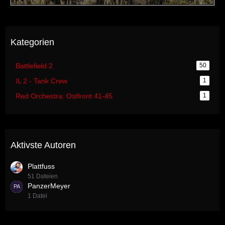
Kategorien
Battlefield 2
50
IL 2 - Tank Crew
1
Red Orchestra: Ostfront 41-45
1
Aktivste Autoren
Plattfuss
51 Dateien
PanzerMeyer
1 Datei