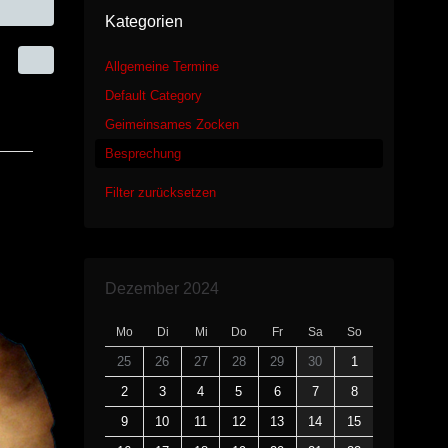
Kategorien
Allgemeine Termine
Default Category
Geimeinsames Zocken
Besprechung
Filter zurücksetzen
Dezember 2024
Mo
Di
Mi
Do
Fr
Sa
So
25
26
27
28
29
30
1
2
3
4
5
6
7
8
9
10
11
12
13
14
15