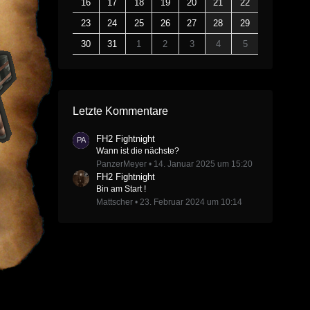
16
17
18
19
20
21
22
23
24
25
26
27
28
29
30
31
1
2
3
4
5
Letzte Kommentare
FH2 Fightnight
Wann ist die nächste?
PanzerMeyer
14. Januar 2025 um 15:20
FH2 Fightnight
Bin am Start !
Mattscher
23. Februar 2024 um 10:14