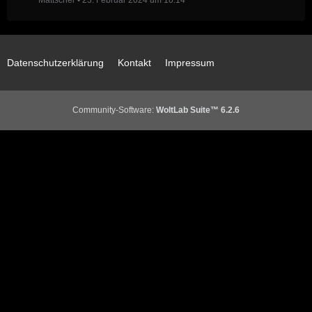
Mattscher
23. Februar 2024 um 10:14
Datenschutzerklärung
Kontakt
Impressum
Community-Software:
WoltLab Suite™ 6.2.6